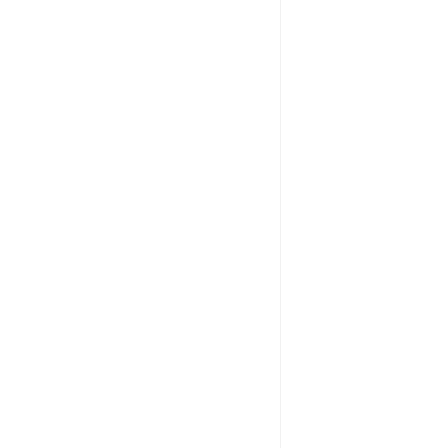
07美国专线7区
07美国专线8区
香港精品轻量 7k62
香港精品标准 7k62
香港大宽带 铂金
香港精品轻量 25端口
香港精品标准 25端口