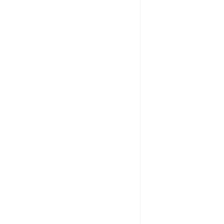
07香港CN2精品9区
07美国专线1区
07美国专线2区
07美国专线3区
07美国专线4区
07美国专线5区
07美国专线6区