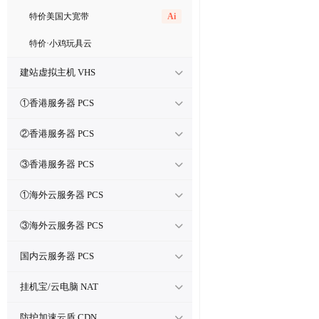
特价美国大宽带
特价美国大宽带
Ai
特价·小鸡玩具云
特价·小鸡玩具云
建站虚拟主机 VHS
✅半价代理购买
五折
①香港服务器 PCS
✅半价代理购买
黑钻区【宝塔主机】
香港CN2-1区
精品优化
②香港服务器 PCS
黑钻区【宝塔主机】
普惠区【宝塔主机】
香港CN2-2区
精品优化
07香港优化大宽带1区
③香港服务器 PCS
年付区【宝塔主机】
07香港优化大宽带2区
香港CN2-3区
精品优化
香港精品轻量 7k62
①海外云服务器 PCS
普惠区【宝塔主机】
永久区【虚拟主机】
07香港优化大宽带3区
香港大宽带-4区
精品优化
香港精品标准 7k62
ZZ·美国9929原生IP 1区
③海外云服务器 PCS
无售后【公益主机】
07香港CN2精品1区
美国G口-1区 原生IP
香港大宽带 铂金
年付区【宝塔主机】
ZZ·美国9929原生IP 2区
M·日本BGP大带宽AMD
国内云服务器 PCS
07香港CN2精品2区
香港精品轻量 25端口
香港精品
畅销
ZZ·美国CN2原生IP 3区
M·美国9929/CMIN2 1区
湖北襄阳
200G防御
挂机宝/云电脑 NAT
永久区【虚拟主机】
07香港CN2精品3区
香港精品标准 25端口
香港铂金
CN2
NM·美国优化800M
M·美国9929/CMIN2 2区
四川成都
150G防御
✅半价代理购买
五折
防护加速云盾 CDN